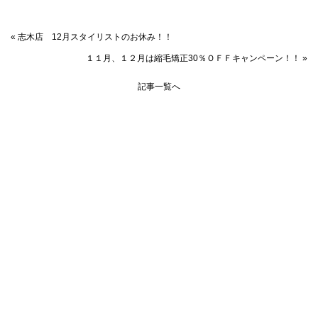
« 志木店 12月スタイリストのお休み！！
１１月、１２月は縮毛矯正30％ＯＦＦキャンペーン！！ »
記事一覧へ